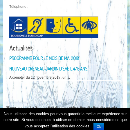
Téléphone :
Actualités
PROGRAMME POUR LE MOIS DE MAI 2018
NOUVEAU CRÉNEAU JARDIN D’ÉVEIL 4/5 ANS.
A compter du 12 novembre 2017, un ...
Stages sportifs
Le Groupe Equalia
Les centres Equalia
Equalia recrute
Presse
Nous utilisons des cookies pour vous garantir la meilleure expérience sur
© 2018 Les Bains de Minerve
- Tous droits réservés. | Une réalisation
notre site. Si vous continuez à utiliser ce dernier, nous considérerons que
Web Littoral
vous acceptez l'utilisation des cookies.
Ok