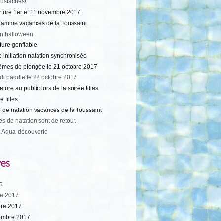
ustaches!
rture 1er et 11 novembre 2017.
ramme vacances de la Toussaint
on halloween
ture gonflable
 initiation natation synchronisée
êmes de plongée le 21 octobre 2017
di paddle le 22 octobre 2017
ture au public lors de la soirée filles
e filles
 de natation vacances de la Toussaint
es de natation sont de retour.
 Aqua-découverte
ves
18
e 2017
bre 2017
embre 2017