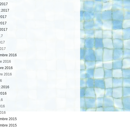
 2017
et 2017
 2017
2017
 2017
17
2017
2017
mbre 2016
e 2016
bre 2016
re 2016
16
et 2016
2016
16
2016
2016
mbre 2015
mbre 2015