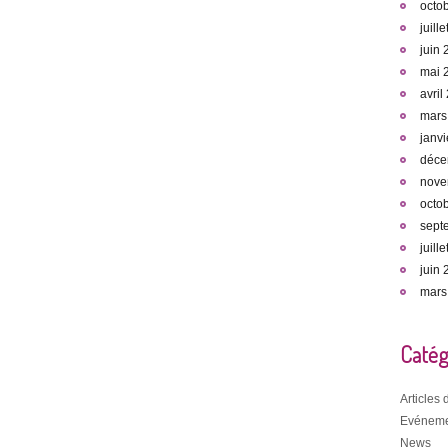
octo
juill
juin
mai 
avril
mars
janv
déce
nove
octo
sept
juill
juin
mars
Catég
Articles
Evéneme
News