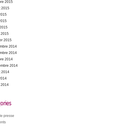
bre 2015
et 2015
 2015
2015
 2015
 2015
ier 2015
mbre 2014
mbre 2014
bre 2014
embre 2014
et 2014
 2014
 2014
ories
 de presse
nts