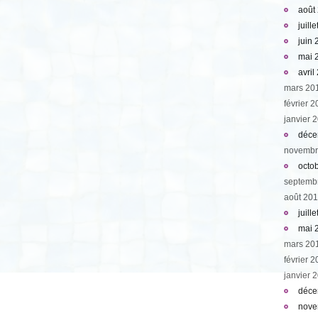
août
juill
juin
mai 
avril
mars 20
février 
janvier 
déce
novembr
octo
septemb
août 20
juill
mai 
mars 20
février 
janvier 
déce
nove