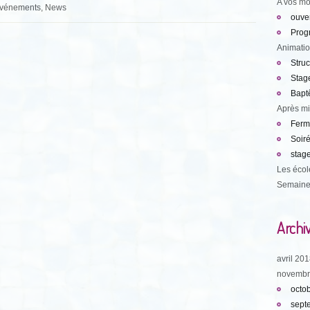
A vos mo
 Evénements, News
ouve
Prog
Animati
Struc
Stage
Bapt
Après mi
Ferme
Soiré
stage
Les écol
Semaine
Archi
avril 20
novembr
octo
sept