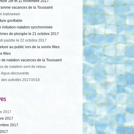
rture 1er et 11 novembre 2017.
ramme vacances de la Toussaint
on halloween
ture gonflable
 initiation natation synchronisée
êmes de plongée le 21 octobre 2017
di paddle le 22 octobre 2017
ture au public lors de la soirée filles
e filles
 de natation vacances de la Toussaint
es de natation sont de retour.
 Aqua-découverte
 des activités 2017/2018
ves
e 2017
bre 2017
embre 2017
 2017