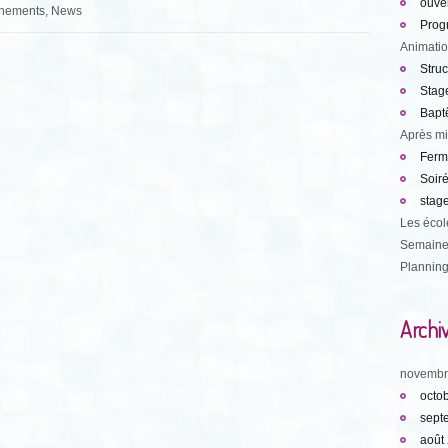
ouve
vénements, News
Prog
Animati
Struc
Stage
Bapt
Après mi
Ferme
Soiré
stage
Les écol
Semaine
Planning
Archi
novembr
octo
sept
août