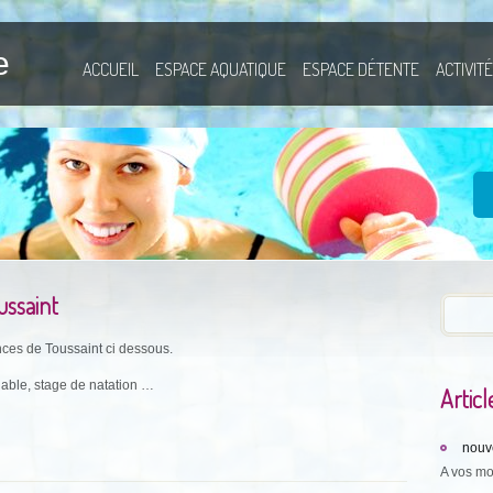
e
ACCUEIL
ESPACE AQUATIQUE
ESPACE DÉTENTE
ACTIVIT
ussaint
ances de Toussaint ci dessous.
lable, stage de natation …
Articl
nouve
A vos mo