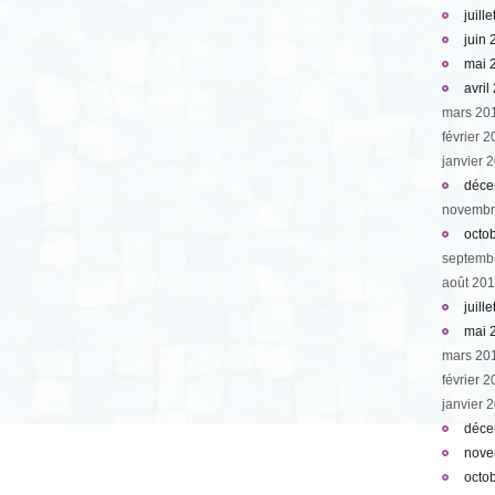
juill
juin
mai 
avril
mars 20
février 
janvier 
déce
novembr
octo
septemb
août 20
juill
mai 
mars 20
février 
janvier 
déce
nove
octo