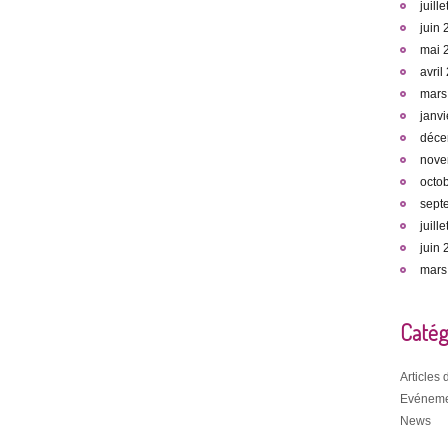
juill
juin
mai 
avril
mars
janv
déce
nove
octo
sept
juill
juin
mars
Catég
Articles
Evéneme
News