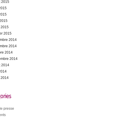
et 2015
 2015
2015
 2015
 2015
ier 2015
mbre 2014
mbre 2014
bre 2014
embre 2014
et 2014
 2014
 2014
ories
 de presse
nts