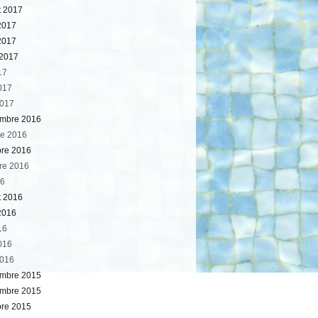
et 2017
 2017
2017
 2017
17
2017
2017
mbre 2016
e 2016
bre 2016
re 2016
16
et 2016
2016
16
2016
2016
mbre 2015
mbre 2015
bre 2015